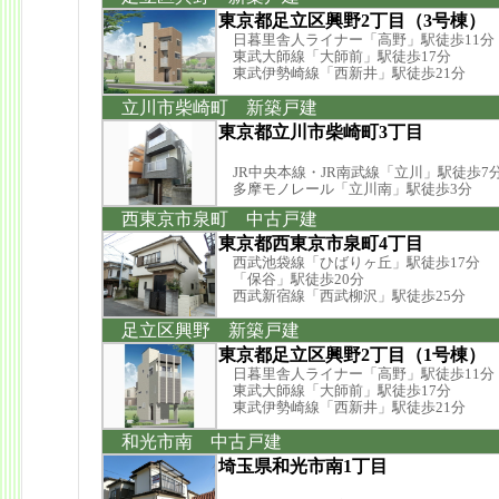
東京都足立区興野2丁目（3号棟）
日暮里舎人ライナー「高野」駅徒歩11分
東武大師線「大師前」駅徒歩17分
東武伊勢崎線「西新井」駅徒歩21分
立川市柴崎町 新築戸建
東京都立川市柴崎町3丁目
JR中央本線・JR南武線「立川」駅徒歩7
多摩モノレール「立川南」駅徒歩3分
西東京市泉町 中古戸建
東京都西東京市泉町4丁目
西武池袋線「ひばりヶ丘」駅徒歩17分
「保谷」駅徒歩20分
西武新宿線「西武柳沢」駅徒歩25分
足立区興野 新築戸建
東京都足立区興野2丁目（1号棟）
日暮里舎人ライナー「高野」駅徒歩11分
東武大師線「大師前」駅徒歩17分
東武伊勢崎線「西新井」駅徒歩21分
和光市南 中古戸建
埼玉県和光市南1丁目