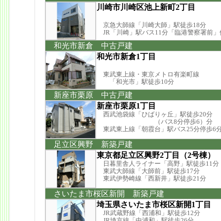
川崎市川崎区池上新町2丁目
京急大師線「川崎大師」駅徒歩18分
JR「川崎」駅バス11分「臨港警察署前」
和光市新倉 中古戸建
和光市新倉1丁目
東武東上線・東京メトロ有楽町線
「和光市」駅徒歩10分
新座市栗原 中古戸建
新座市栗原1丁目
西武池袋線「ひばりヶ丘」駅徒歩20分
（バス8分停歩6）分
東武東上線「朝霞台」駅バス25分停歩6
足立区興野 新築戸建
東京都足立区興野2丁目（2号棟）
日暮里舎人ライナー「高野」駅徒歩11分
東武大師線「大師前」駅徒歩17分
東武伊勢崎線「西新井」駅徒歩21分
さいたま市桜区新開 新築戸建
埼玉県さいたま市桜区新開1丁目
JR武蔵野線「西浦和」駅徒歩12分
JR埼京線「中浦和」駅徒歩26分