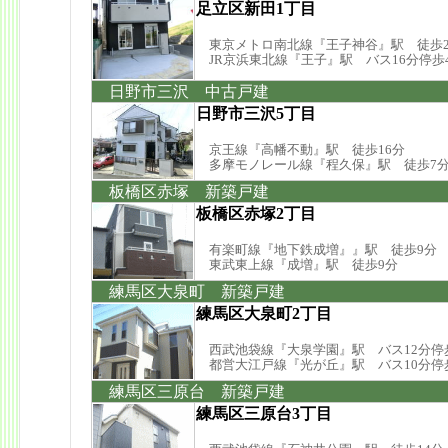
足立区新田1丁目
東京メトロ南北線『王子神谷』駅 徒歩2
JR京浜東北線『王子』駅 バス16分停歩
日野市三沢 中古戸建
日野市三沢5丁目
京王線『高幡不動』駅 徒歩16分
多摩モノレール線『程久保』駅 徒歩7
板橋区赤塚 新築戸建
板橋区赤塚2丁目
有楽町線『地下鉄成増』』駅 徒歩9分
東武東上線『成増』駅 徒歩9分
練馬区大泉町 新築戸建
練馬区大泉町2丁目
西武池袋線『大泉学園』駅 バス12分停
都営大江戸線『光が丘』駅 バス10分停
練馬区三原台 新築戸建
練馬区三原台3丁目