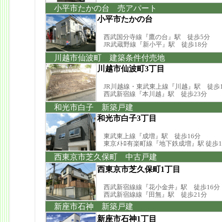
小平市たかの台 売アパート
小平市たかの台
西武国分寺線『鷹の台』駅 徒歩5分
JR武蔵野線『新小平』駅 徒歩18分
川越市仙波町 建築条件付売地
川越市仙波町3丁目
JR川越線・東武東上線『川越』駅 徒歩1
西武新宿線『本川越』駅 徒歩23分
和光市白子 新築戸建
和光市白子3丁目
東武東上線『成増』駅 徒歩16分
東京ﾒﾄﾛ有楽町線『地下鉄成増』駅 徒歩1
西東京市芝久保町 中古戸建
西東京市芝久保町1丁目
西武新宿線線『花小金井』駅 徒歩16分
西武新宿線線『田無』駅 徒歩21分
新座市石神 新築戸建
新座市石神1丁目