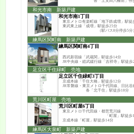
各「土支田八幡前」停歩
和光市南 新築戸建
和光市南1丁目
東京メトロ有楽町線「地下鉄成増」駅徒歩
東武東上線「成増」駅徒歩25分
（駅バス8分停歩5分
練馬区関町南 新築戸建
練馬区関町南4丁目
西武新宿線「武蔵関」駅徒歩14分
JR中央線・総武緩行線「吉祥寺」駅徒歩2
足立区千住緑町 売地
足立区千住緑町3丁目
京成本線「千住大橋」駅徒歩12分
JR常磐線・東京メトロ千代田線、日比谷線
各「北千住」駅徒歩18分
荒川区町屋 売地
荒川区町屋6丁目
東京メトロ千代田線・都営荒川線
「町屋」駅徒歩13
京成本線「町屋」駅徒歩14分
練馬区大泉町 新築戸建