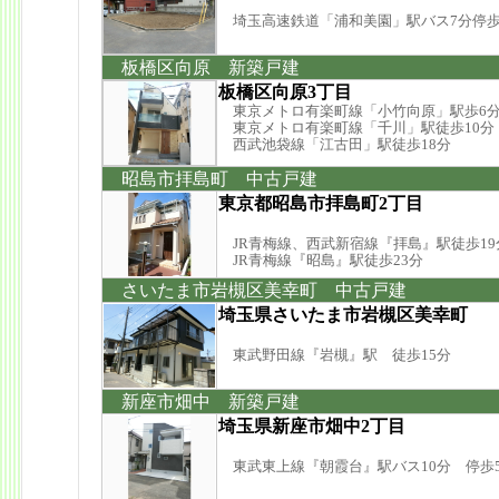
埼玉高速鉄道「浦和美園」駅バス7分停歩
板橋区向原 新築戸建
板橋区向原3丁目
東京メトロ有楽町線「小竹向原」駅歩6
東京メトロ有楽町線「千川」駅徒歩10分
西武池袋線「江古田」駅徒歩18分
昭島市拝島町 中古戸建
東京都昭島市拝島町2丁目
JR青梅線、西武新宿線『拝島』駅徒歩19
JR青梅線『昭島』駅徒歩23分
さいたま市岩槻区美幸町 中古戸建
埼玉県さいたま市岩槻区美幸町
東武野田線『岩槻』駅 徒歩15分
新座市畑中 新築戸建
埼玉県新座市畑中2丁目
東武東上線『朝霞台』駅バス10分 停歩