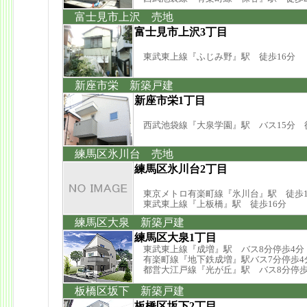
富士見市上沢 売地
富士見市上沢3丁目
東武東上線『ふじみ野』駅 徒歩16分
新座市栄 新築戸建
新座市栄1丁目
西武池袋線『大泉学園』駅 バス15分 
練馬区氷川台 売地
練馬区氷川台2丁目
東京メトロ有楽町線『氷川台』駅 徒歩1
東武東上線『上板橋』駅 徒歩16分
練馬区大泉 新築戸建
練馬区大泉1丁目
東武東上線『成増』駅 バス8分停歩4分
有楽町線『地下鉄成増』駅バス7分停歩4
都営大江戸線『光が丘』駅 バス8分停歩
板橋区坂下 新築戸建
板橋区坂下2丁目