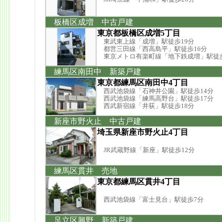
板橋区成増 中古戸建
東京都板橋区成増5丁目
東武東上線「成増」駅徒歩19分
都営三田線「西高島平」駅徒歩16分
東京メトロ有楽町線「地下鉄成増」駅徒歩
練馬区南田中 新築戸建
東京都練馬区南田中4丁目
西武池袋線「石神井公園」駅徒歩14分
西武池袋線「練馬高野台」駅徒歩17分
西武新宿線「井荻」駅徒歩18分
新座市野火止 中古戸建
埼玉県新座市野火止4丁目
JR武蔵野線「新座」駅徒歩12分
練馬区貫井 売地
東京都練馬区貫井4丁目
西武池袋線「富士見台」駅徒歩7分
足立区興野 新築戸建