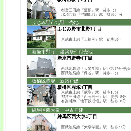
都営三田線『蓮根』駅 徒歩5分
JR埼京線『浮間船渡』駅 徒歩24分
ふじみ野市北野 売地
ふじみ野市北野1丁目
東武東上線『上福岡』駅 徒歩5分
新座市野寺 建築条件付売地
新座市野寺4丁目
西武池袋線『大泉学園』駅バス17分停歩
西武池袋線『保谷』駅 徒歩23分
板橋区赤塚 新築戸建
板橋区赤塚4丁目
東武東上線『成増』駅 徒歩16分
都営三田線『西高島平』駅 徒歩18分
有楽町線『地下鉄成増』駅 徒歩18分
練馬区西大泉 中古戸建
練馬区西大泉4丁目
西武池袋線『大泉学園』駅 徒歩23分