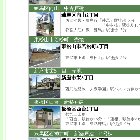
練馬区向山 中古戸建
練馬区向山2丁目
西武池袋・豊島線「練馬」駅徒歩13分
「中村橋」駅徒歩10
都営大江戸線「練馬」駅徒歩15分
東松山市若松町 売地
東松山市若松町2丁目
東武東上線「東松山」駅徒歩18分
新座市栄5丁目 売地
新座市栄5丁目
西武池袋線「大泉学園」駅バス18分停歩
板橋区西台 新築戸建
板橋区西台2丁目
都営三田線
「西台」駅徒歩15分・「蓮根」駅徒歩20
東武東上線「東武練馬」駅徒歩16分
練馬区石神井町 新築戸建 D号棟