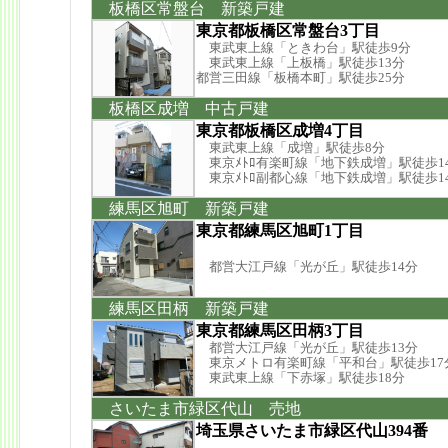
板橋区常盤台 新築戸建
東京都板橋区常盤台3丁目
東武東上線「ときわ台」駅徒歩9分
東武東上線「上板橋」駅徒歩13分
都営三田線「板橋本町」駅徒歩25分
板橋区成増 中古戸建
東京都板橋区成増4丁目
東武東上線「成増」駅徒歩8分
東京ﾒﾄﾛ有楽町線「地下鉄成増」駅徒歩1
東京ﾒﾄﾛ副都心線「地下鉄成増」駅徒歩1
練馬区旭町 新築戸建
東京都練馬区旭町1丁目
都営大江戸線「光が丘」駅徒歩14分
練馬区田柄 新築戸建
東京都練馬区田柄3丁目
都営大江戸線「光が丘」駅徒歩13分
東京メトロ有楽町線「平和台」駅徒歩17
東武東上線「下赤塚」駅徒歩18分
さいたま市緑区代山 売地
埼玉県さいたま市緑区代山394番