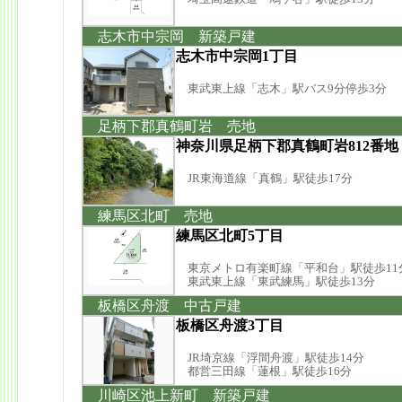
志木市中宗岡 新築戸建
志木市中宗岡1丁目
東武東上線「志木」駅バス9分停歩3分
足柄下郡真鶴町岩 売地
神奈川県足柄下郡真鶴町岩812番地
JR東海道線「真鶴」駅徒歩17分
練馬区北町 売地
練馬区北町5丁目
東京メトロ有楽町線「平和台」駅徒歩11
東武東上線「東武練馬」駅徒歩13分
板橋区舟渡 中古戸建
板橋区舟渡3丁目
JR埼京線「浮間舟渡」駅徒歩14分
都営三田線「蓮根」駅徒歩16分
川崎区池上新町 新築戸建