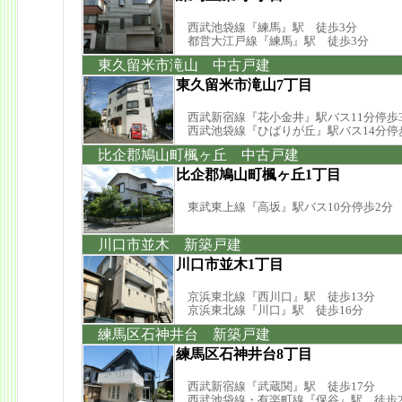
西武池袋線『練馬』駅 徒歩3分
都営大江戸線『練馬』駅 徒歩3分
東久留米市滝山 中古戸建
東久留米市滝山7丁目
西武新宿線『花小金井』駅バス11分停歩
西武池袋線『ひばりが丘』駅バス14分停
比企郡鳩山町楓ヶ丘 中古戸建
比企郡鳩山町楓ヶ丘1丁目
東武東上線『高坂』駅バス10分停歩2分
川口市並木 新築戸建
川口市並木1丁目
京浜東北線『西川口』駅 徒歩13分
京浜東北線『川口』駅 徒歩16分
練馬区石神井台 新築戸建
練馬区石神井台8丁目
西武新宿線『武蔵関』駅 徒歩17分
西武池袋線・有楽町線『保谷』駅 徒歩