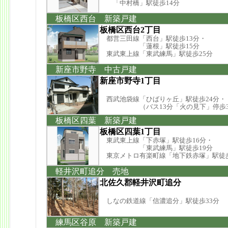
「中村橋」駅徒歩14分
板橋区西台 新築戸建
板橋区西台2丁目
都営三田線「西台」駅徒歩13分・
「蓮根」駅徒歩15分
東武東上線「東武練馬」駅徒歩25分
新座市野寺 中古戸建
新座市野寺1丁目
西武池袋線「ひばりヶ丘」駅徒歩24分・
（バス13分「火の見下」停歩3
板橋区四葉 新築戸建
板橋区四葉1丁目
東武東上線「下赤塚」駅徒歩16分・
「東武練馬」駅徒歩19分
東京メトロ有楽町線「地下鉄赤塚」駅徒歩
軽井沢町追分 売地
北佐久郡軽井沢町追分
しなの鉄道線「信濃追分」駅徒歩33分
練馬区谷原 新築戸建