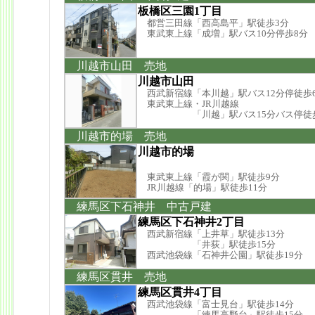
板橋区三園1丁目
都営三田線「西高島平」駅徒歩3分
東武東上線「成増」駅バス10分停歩8分
川越市山田 売地
川越市山田
西武新宿線「本川越」駅バス12分停徒歩
東武東上線・JR川越線
「川越」駅バス15分バス停徒歩
川越市的場 売地
川越市的場
東武東上線「霞が関」駅徒歩9分
JR川越線「的場」駅徒歩11分
練馬区下石神井 中古戸建
練馬区下石神井2丁目
西武新宿線「上井草」駅徒歩13分
「井荻」駅徒歩15分
西武池袋線「石神井公園」駅徒歩19分
練馬区貫井 売地
練馬区貫井4丁目
西武池袋線「富士見台」駅徒歩14分
「練馬高野台」駅徒歩15分