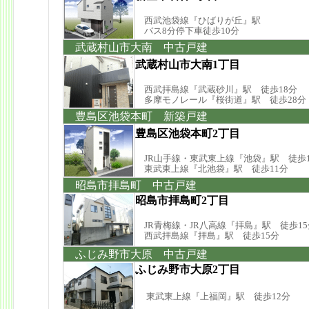
西武池袋線『ひばりが丘』駅
バス8分停下車徒歩10分
武蔵村山市大南 中古戸建
武蔵村山市大南1丁目
西武拝島線『武蔵砂川』駅 徒歩18分
多摩モノレール『桜街道』駅 徒歩28分
豊島区池袋本町 新築戸建
豊島区池袋本町2丁目
JR山手線・東武東上線『池袋』駅 徒歩1
東武東上線『北池袋』駅 徒歩11分
昭島市拝島町 中古戸建
昭島市拝島町2丁目
JR青梅線・JR八高線『拝島』駅 徒歩15
西武拝島線『拝島』駅 徒歩15分
ふじみ野市大原 中古戸建
ふじみ野市大原2丁目
東武東上線『上福岡』駅 徒歩12分