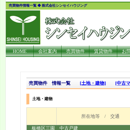
売買物件情報一覧 ◆ 株式会社シンセイハウジング
HOME
会社案内
売買物件
賃貸物件
お
売買物件 情報一覧
[土地・建物]
[中古
土地・建物
所在地等 / 交通
板橋区三園 中古戸建