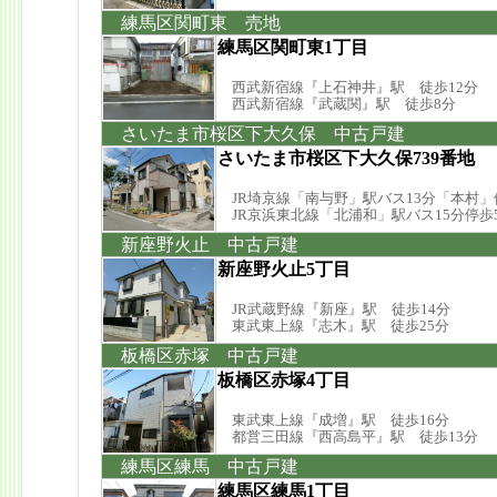
練馬区関町東 売地
練馬区関町東1丁目
西武新宿線『上石神井』駅 徒歩12分
西武新宿線『武蔵関』駅 徒歩8分
さいたま市桜区下大久保 中古戸建
さいたま市桜区下大久保739番地
JR埼京線「南与野」駅バス13分「本村」
JR京浜東北線「北浦和」駅バス15分停歩
新座野火止 中古戸建
新座野火止5丁目
JR武蔵野線『新座』駅 徒歩14分
東武東上線『志木』駅 徒歩25分
板橋区赤塚 中古戸建
板橋区赤塚4丁目
東武東上線『成増』駅 徒歩16分
都営三田線『西高島平』駅 徒歩13分
練馬区練馬 中古戸建
練馬区練馬1丁目