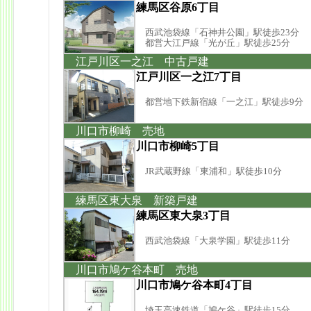
練馬区谷原6丁目
西武池袋線「石神井公園」駅徒歩23分
都営大江戸線「光が丘」駅徒歩25分
江戸川区一之江 中古戸建
江戸川区一之江7丁目
都営地下鉄新宿線「一之江」駅徒歩9分
川口市柳崎 売地
川口市柳崎5丁目
JR武蔵野線「東浦和」駅徒歩10分
練馬区東大泉 新築戸建
練馬区東大泉3丁目
西武池袋線「大泉学園」駅徒歩11分
川口市鳩ケ谷本町 売地
川口市鳩ケ谷本町4丁目
埼玉高速鉄道「鳩ケ谷」駅徒歩15分