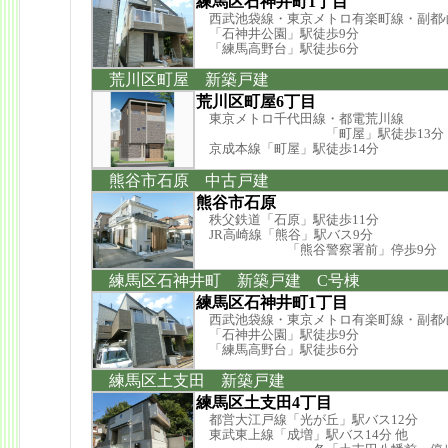
練馬区石神井町1丁目
西武池袋線・東京メトロ有楽町線・副都
「石神井公園」駅徒歩9分
「練馬高野台」駅徒歩6分
荒川区町屋 新築戸建
荒川区町屋6丁目
東京メトロ千代田線・都電荒川線
「町屋」駅徒歩13分
京成本線「町屋」駅徒歩14分
熊谷市石原 中古戸建
熊谷市石原
秩父鉄道「石原」駅徒歩11分
JR高崎線「熊谷」駅バス9分
「熊谷警察署前」停歩9分
練馬区石神井町 新築戸建 C号棟
練馬区石神井町1丁目
西武池袋線・東京メトロ有楽町線・副都
「石神井公園」駅徒歩9分
「練馬高野台」駅徒歩6分
練馬区土支田 新築戸建
練馬区土支田4丁目
都営大江戸線「光が丘」駅バス12分
東武東上線「成増」駅バス14分 他