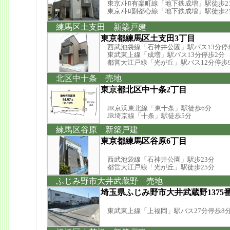
東京ﾒﾄﾛ有楽町線「地下鉄成増」駅徒歩2
東京ﾒﾄﾛ副都心線「地下鉄成増」駅徒歩2
練馬区土支田 新築戸建
東京都練馬区土支田3丁目
西武池袋線「石神井公園」駅バス13分停
東武東上線「成増」駅バス13分停歩2分
都営大江戸線「光が丘」駅バス12分停歩
北区中十条 売地
東京都北区中十条2丁目
JR京浜東北線「東十条」駅徒歩6分
JR埼京線「十条」駅徒歩5分
練馬区谷原 新築戸建
東京都練馬区谷原6丁目
西武池袋線「石神井公園」駅歩23分
都営大江戸線「光が丘」駅徒歩25分
ふじみ野市大井武蔵野 売地
埼玉県ふじみ野市大井武蔵野1375
東武東上線「上福岡」駅バス27分停歩8