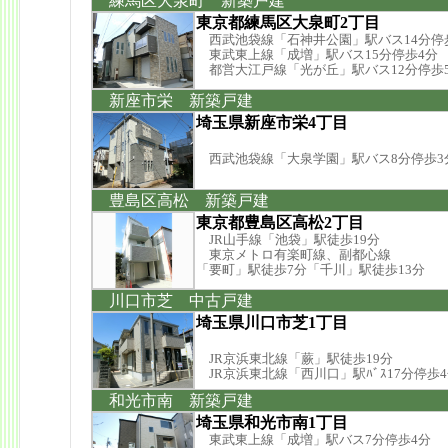
練馬区大泉町 新築戸建
東京都練馬区大泉町2丁目
西武池袋線「石神井公園」駅バス14分停
東武東上線「成増」駅バス15分停歩4分
都営大江戸線「光が丘」駅バス12分停歩
新座市栄 新築戸建
埼玉県新座市栄4丁目
西武池袋線「大泉学園」駅バス8分停歩3
豊島区高松 新築戸建
東京都豊島区高松2丁目
JR山手線「池袋」駅徒歩19分
東京メトロ有楽町線、副都心線
「要町」駅徒歩7分「千川」駅徒歩13分
川口市芝 中古戸建
埼玉県川口市芝1丁目
JR京浜東北線「蕨」駅徒歩19分
JR京浜東北線「西川口」駅ﾊﾞｽ17分停歩
和光市南 新築戸建
埼玉県和光市南1丁目
東武東上線「成増」駅バス7分停歩4分