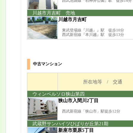
西武池袋線『石神井公園』駅 徒歩14分
川越市月吉町 売地
川越市月吉町
東武登場線『川越』』駅 徒歩10分
西武新宿線『本川越』駅 徒歩13分
中古マンション
所在地等 / 交通
ウィンベルソロ狭山第四
狭山市入間川2丁目
西武新宿線「狭山市」駅徒歩12分
武蔵野サンハイツひばりが丘第21期
新座市栗原5丁目