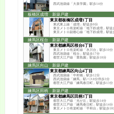
西武池袋線「大泉学園」駅歩14分
板橋区成増 新築戸建
東京都板橋区成増1丁目
東武東上線「成増」駅徒歩9分
東京メトロ有楽町線「地下鉄成増」駅徒
東京メトロ副都心線「地下鉄成増」駅徒
練馬区桜台 新築戸建
東京都練馬区桜台6丁目
東京メトロ有楽町線「氷川台」駅歩10分
西武池袋線「桜台」駅徒歩17分
都営大江戸線「豊島園」駅徒歩18分
練馬区向山 新築戸建
東京都練馬区向山4丁目
西武池袋線「中村橋」駅歩12分
西武池袋線「練馬」駅バス8分停歩3分
都営大江戸線「練馬春日町」駅徒歩13分
練馬区田柄 新築戸建
東京都練馬区田柄3丁目
都営大江戸線「光が丘」駅徒歩14分
都営大江戸線「練馬春日町」駅徒歩14分
東京メトロ有楽町線「平和台」駅徒歩18