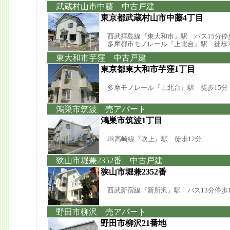
武蔵村山市中藤 中古戸建
東京都武蔵村山市中藤4丁目
西武拝島線『東大和市』駅 バス15分停
多摩都市モノレール『上北台』駅 徒歩2
東大和市芋窪 中古戸建
東京都東大和市芋窪1丁目
多摩モノレール『上北台』駅 徒歩15分
鴻巣市筑波 売アパート
鴻巣市筑波1丁目
JR高崎線『吹上』駅 徒歩12分
狭山市堀兼2352番 中古戸建
狭山市堀兼2352番
西武新宿線『新所沢』駅 バス13分停歩1
野田市柳沢 売アパート
野田市柳沢21番地