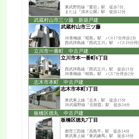
東武野田線『愛宕』駅 徒歩7分、
または『清水公園』駅 徒歩12分
武蔵村山市三ツ藤 新築戸建
武蔵村山市三ツ藤
JR青梅線『昭島』駅 バス17分停歩2分
西武拝島線『西武立川』駅 バス10分停
立川市一番町 中古戸建
立川市本一番町6丁目
西武拝島線『西武立川』駅 徒歩21分
JR青梅線『昭島』駅 バス7分停歩2分
志木市本町 中古戸建
志木市本町3丁目
東武東上線『志木』駅 徒歩15分
JR武蔵野線『北朝霞』駅 徒歩24分
板橋区徳丸 中古戸建
板橋区徳丸7丁目
都営三田線『高島平』駅 徒歩14分
東武東上線『東武練馬』駅 徒歩18分