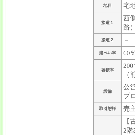
宅
地目
西側
接道１
路
－
接道２
60
建ぺい率
20
容積率
（前
公
設備
プ
売
取引態様
【古
2階