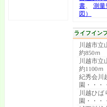
書
、
測量
図）
ライフイン
川越市立
約850ｍ
川越市立
約1100ｍ
紀秀会川
園・・・・
川越ひば
園・・・