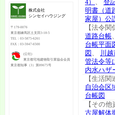
4）
、
登
明書（道
株式会社
シンセイハウジング
家屋）公
【法令関
〒179-0076
東京都練馬区土支田3-18-5
道路台帳
TEL：03-5875-6261
台帳平面
FAX：03-5947-6500
図
、
川越
(公社)
東京都宅地建物取引業協会会員
管法令等
東京都知事（3）第89675号
内水ハザ
【生活関
自治会区
台帳図
【その他
古屋解体