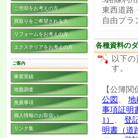
ご売却をお考えの方
東西道路
自由プラ
買取りをご希望される方
リフォームをお考えの方
各種資料の
エクステリアをお考えの方
以下の
ご案内
す。
事業実績
【公簿関
地盤調査
公図
、
地
免責事項
事項証明
個人情報のお取扱い
1）
、
登
リンク集
明書（道