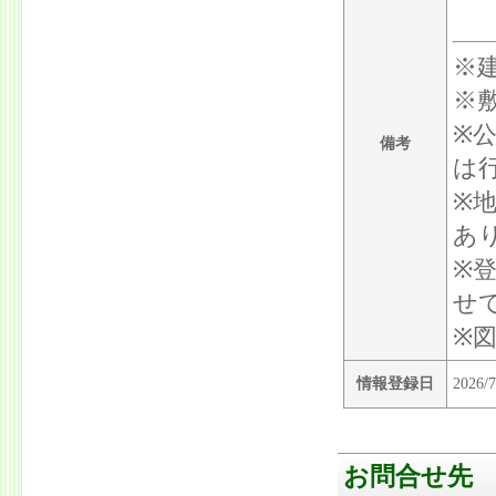
昭
※
※
※
備考
は
※
あ
※
せ
※
情報登録日
2026/7
お問合せ先