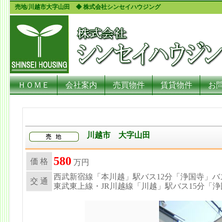
売地/川越市大字山田 ◆ 株式会社シンセイハウジング
ＨＯＭＥ
会社案内
売買物件
賃貸物件
お
川越市 大字山田
580
価 格
万円
西武新宿線「本川越」駅バス12分「浄国寺」バ
交 通
東武東上線・JR川越線「川越」駅バス15分「