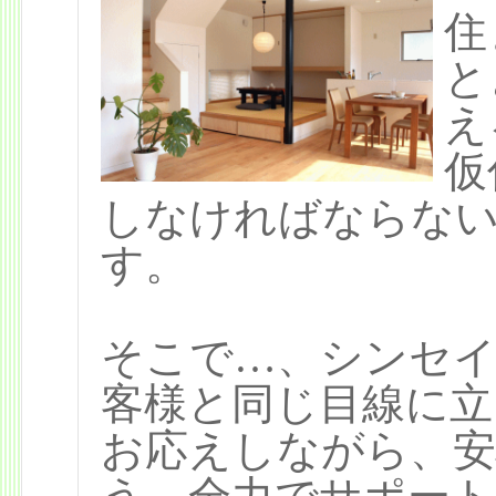
住
と
え
仮
しなければならな
す。
そこで…、シンセ
客様と同じ目線に立
お応えしながら、