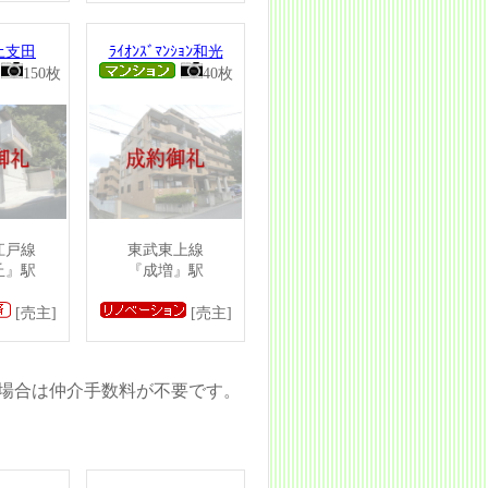
土支田
ﾗｲｵﾝｽﾞﾏﾝｼｮﾝ和光
150枚
40枚
江戸線
東武東上線
丘』駅
『成増』駅
[売主]
[売主]
場合は仲介手数料が不要です。