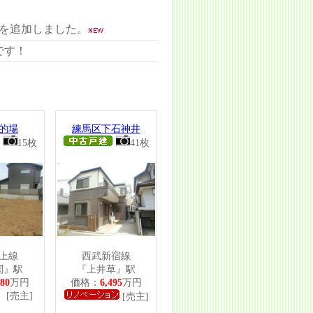
料を追加しました。
です！
的場
練馬区下石神井
15枚
41枚
上線
西武新宿線
関』駅
『上井草』駅
980
万円
価格：
6,495
万円
主]
[売主]