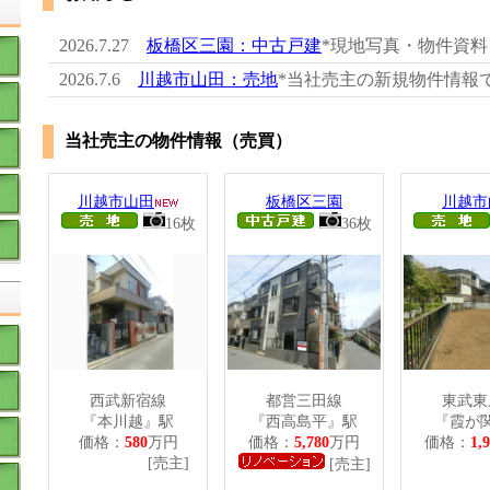
2026.7.27
板橋区三園：中古戸建
*現地写真・物件資
2026.7.6
川越市山田：売地
*当社売主の新規物件情報
当社売主の物件情報（売買）
川越市山田
板橋区三園
川越市
16枚
36枚
西武新宿線
都営三田線
東武東
『本川越』駅
『西高島平』駅
『霞が
価格：
580
万円
価格：
5,780
万円
価格：
1,
[売主]
[売
[売主]