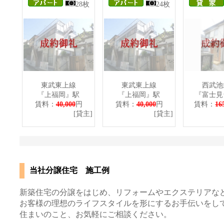
28枚
24枚
東武東上線
東武東上線
西武池
『上福岡』駅
『上福岡』駅
『富士見
賃料：
40,000
円
賃料：
40,000
円
賃料：
16
[貸主]
[貸主]
[貸
当社分譲住宅 施工例
新築住宅の分譲をはじめ、リフォームやエクステリアな
お客様の理想のライフスタイルを形にするお手伝いをし
住まいのこと、お気軽にご相談ください。