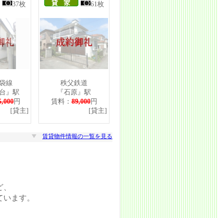
37枚
61枚
袋線
秩父鉄道
台』駅
『石原』駅
5,000
円
賃料：
89,000
円
主]
[貸主]
賃貸物件情報の一覧を見る
ど、
ています。