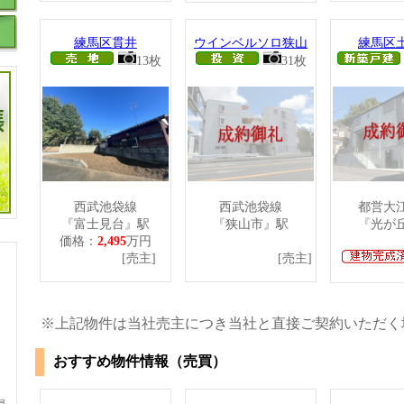
練馬区貫井
ウインベルソロ狭山
練馬区
13枚
31枚
西武池袋線
西武池袋線
都営大
『富士見台』駅
『狭山市』駅
『光が
価格：
2,495
万円
[売主]
[売主]
※上記物件は当社売主につき当社と直接ご契約いただく
おすすめ物件情報（売買）