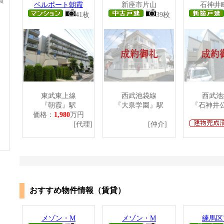
員
ベルポート朝霞
新座市片山
石神井
41枚
39枚
東武東上線
西武池袋線
西武池
『朝霞』駅
『大泉学園』駅
『石神井
価格：
1,980
万円
[代理]
[仲介]
おすすめ物件情報（賃貸）
メゾン・M
メゾン・M
練馬区