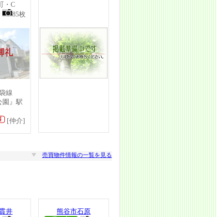
町・C
85枚
袋線
公園』駅
[仲介]
売買物件情報の一覧を見る
貫井
熊谷市石原